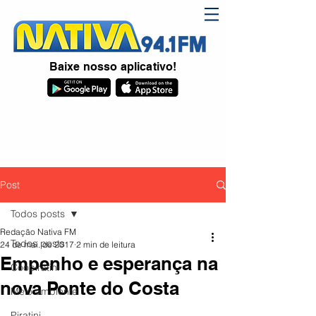
Baixe nosso aplicativo!
Post
Todos posts
Redação Nativa FM
Todos posts
24 de mai. de 2017
2 min de leitura
Empenho e esperança na
Coopiratini
nova Ponte do Costa
Meio ambiente
Piratini