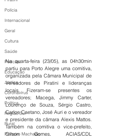
Polícia
Internacional
Geral
Cultura
Saúde
Na quarta-feira (23/05), as 04h30min 
Podcast
partiu para Porto Alegre uma comitiva, 
Educação
organizada pela Câmara Municipal de 
Justiça
Vereadores de Piratini e lideranças 
locais. Fizeram-se presentes os 
Coronavírus
vereadores; Macega, Jimmy Carter, 
Política
Lourenço de Souza, Sérgio Castro, 
Carlos Caetano, José Auri e o vereador 
Região Sul
e presidente da câmara Alexis Mattos. 
Rural
Também na comitiva o vice-prefeito, 
Gilson Gomes, ACIAS/CDL 
Pinheiro Machado