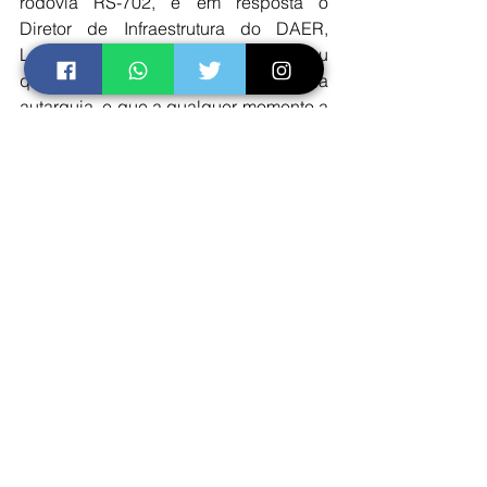
rodovia RS-702, e em resposta o 
Diretor de Infraestrutura do DAER, 
Luciano  Faustino da Silva, informou 
que a demanda já foi autorizada pela 
autarquia, e que a qualquer momento a 
empresa terceirizada que presta esse 
serviço no Estado estará realizando a 
sinalização e os reparos necessários.
O secretário Pedro Westphalen 
novamente se comprometeu, dizendo 
que a nova ponte do Costa será 
finalmente uma realidade e terá sua 1ª 
etapa concluída ainda em 2017, e que 
seguirá em 2018.
Ao final, a comitiva comemorou o 
sucesso obtido, e seguirá vigilante aos 
prazos informados, para que a 