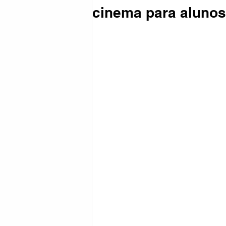
cinema para alunos
Coronavírus
Política
Reg
Esportes