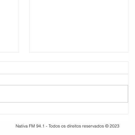
30ª Comparsa movimenta
os
Pinheiro Machado, confira as
Nativa FM 94.1 - Todos os direitos reservados © 2023
músicas vencedoras