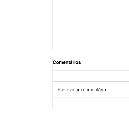
Comentários
Escreva um comentário
Cartório Eleitoral de Piratini
convoca mesários voluntári
para vagas remanescentes,