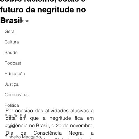
futuro da negritude no
Polícia
Brasil
Internacional
Geral
Cultura
Saúde
Podcast
Educação
Justiça
Coronavírus
Política
Por ocasião das atividades alusivas a 
Região Sul
data em que a negritude fica em 
evidência no Brasil, o 20 de novembro, 
Rural
Dia da Consciência Negra, a 
Pinheiro Machado