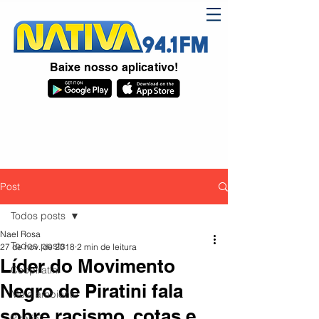
Baixe nosso aplicativo!
Post
Todos posts
Nael Rosa
Todos posts
27 de nov. de 2018
2 min de leitura
Líder do Movimento
Coopiratini
Negro de Piratini fala
Meio ambiente
sobre racismo, cotas e
Piratini