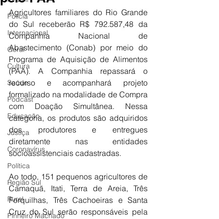
Agricultores familiares do Rio Grande 
Polícia
do Sul receberão R$ 792.587,48 da 
Internacional
Companhia Nacional de 
Abastecimento (Conab) por meio do 
Geral
Programa de Aquisição de Alimentos 
Cultura
(PAA). A Companhia repassará o 
recurso e acompanhará projeto 
Saúde
formalizado na modalidade de Compra 
Podcast
com Doação Simultânea. Nessa 
Educação
categoria, os produtos são adquiridos 
dos produtores e entregues 
Justiça
diretamente nas entidades 
Coronavírus
socioassistenciais cadastradas.
Política
Ao todo, 151 pequenos agricultores de 
Região Sul
Camaquã, Itati, Terra de Areia, Três 
Rural
Forquilhas, Três Cachoeiras e Santa 
Cruz do Sul serão responsáveis pela 
Pinheiro Machado