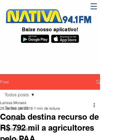
Baixe nosso aplicativo!
Post
Todos posts
Larissa Moraes
Todos posts
28 de dez. de 2018
1 min de leitura
Conab destina recurso de
Coopiratini
R$ 792 mil a agricultores
Meio ambiente
pelo PAA
Piratini