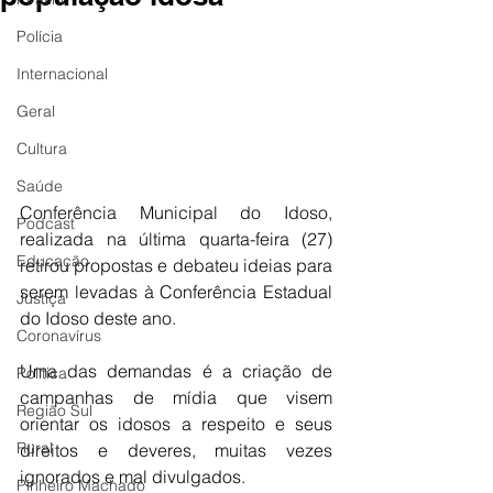
Polícia
Internacional
Geral
Cultura
Saúde
Conferência Municipal do Idoso, 
Podcast
realizada na última quarta-feira (27) 
Educação
retirou propostas e debateu ideias para 
serem levadas à Conferência Estadual 
Justiça
do Idoso deste ano.
Coronavírus
Uma das demandas é a criação de 
Política
campanhas de mídia que visem 
Região Sul
orientar os idosos a respeito e seus 
Rural
direitos e deveres, muitas vezes 
ignorados e mal divulgados.
Pinheiro Machado