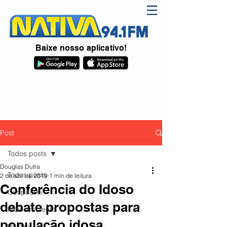
Baixe nosso aplicativo!
Post
Todos posts
Douglas Dutra
Todos posts
2 de abr. de 2019
1 min de leitura
Conferência do Idoso
Coopiratini
debate propostas para
Meio ambiente
população idosa
Piratini