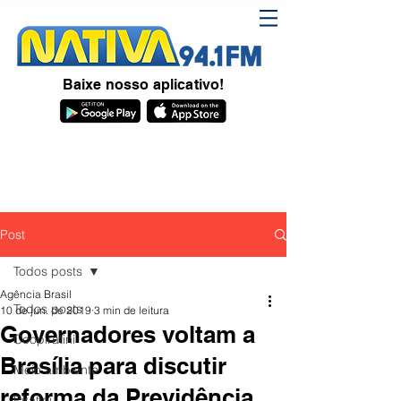
Baixe nosso aplicativo!
Post
Todos posts
Agência Brasil
Todos posts
10 de jun. de 2019
3 min de leitura
Governadores voltam a
Coopiratini
Brasília para discutir
Meio ambiente
reforma da Previdência
Piratini