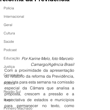
Polícia
Internacional
Geral
Cultura
Saúde
Podcast
Educação
Por Karine Melo, foto Marcelo 
Camargo/Agência Brasil
Justiça
Com a proximidade da apresentação 
Coronavírus
do relatório da reforma da Previdência, 
prevista para esta semana na comissão 
Política
especial da Câmara que analisa a 
Região Sul
proposta, crescem a pressão e a 
expectativa de estados e municípios 
Rural
para permanecer no texto, como 
Pinheiro Machado