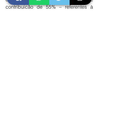
contribuição de 55% – referentes à 
alíquota patronal para o RGPS e ao 
Fundo de Garantia do Tempo de 
Serviço (FGTS). Mesmo para os que se 
mantiverem no Regime Geral de 
Previdência Social, a PEC traz ganhos 
ao obrigar a desvinculação do servidor 
aposentado de suas funções na 
prefeitura.
Convidado a participar da reunião do 
Fórum dos Governadores esta semana, 
Aroldi disse à Agência Brasil que os 
prefeitos estão em contato com 
deputados federais de suas regiões 
para pedir apoio à inclusão deles no 
texto da reforma. “O corpo a corpo no 
Congresso está sendo e será feito até a 