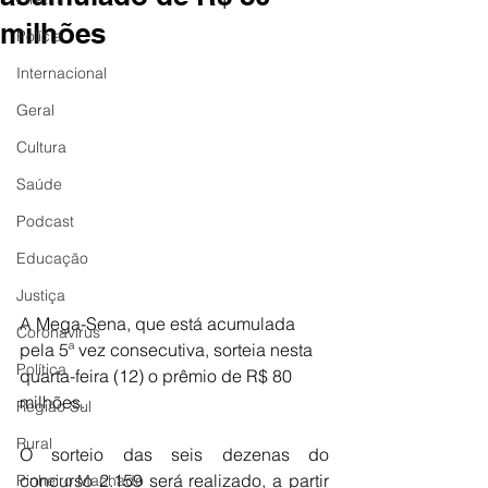
milhões
Polícia
Internacional
Geral
Cultura
Saúde
Podcast
Educação
Justiça
A Mega-Sena, que está acumulada 
Coronavírus
pela 5ª vez consecutiva, sorteia nesta 
Política
quarta-feira (12) o prêmio de R$ 80 
milhões.
Região Sul
Rural
O sorteio das seis dezenas do 
concurso 2.159 será realizado, a partir 
Pinheiro Machado