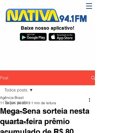
Baixe nosso aplicativo!
Post
Todos posts
Agência Brasil
Todos posts
11 de jun. de 2019
1 min de leitura
Mega-Sena sorteia nesta
Coopiratini
quarta-feira prêmio
Meio ambiente
acumulado de R$ 80
Piratini