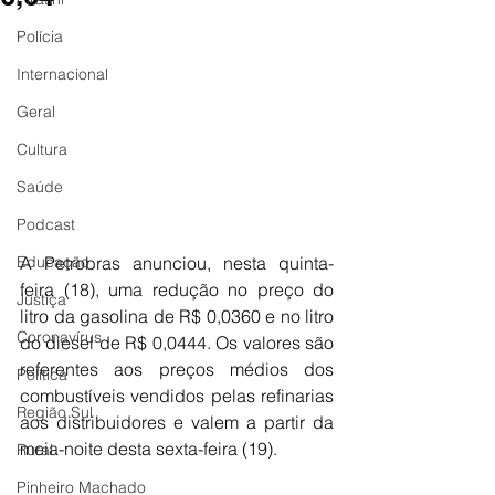
Polícia
Internacional
Geral
Cultura
Saúde
Podcast
Educação
A Petrobras anunciou, nesta quinta-
feira (18), uma redução no preço do 
Justiça
litro da gasolina de R$ 0,0360 e no litro 
Coronavírus
do diesel de R$ 0,0444. Os valores são 
referentes aos preços médios dos 
Política
combustíveis vendidos pelas refinarias 
Região Sul
aos distribuidores e valem a partir da 
meia-noite desta sexta-feira (19).
Rural
Pinheiro Machado