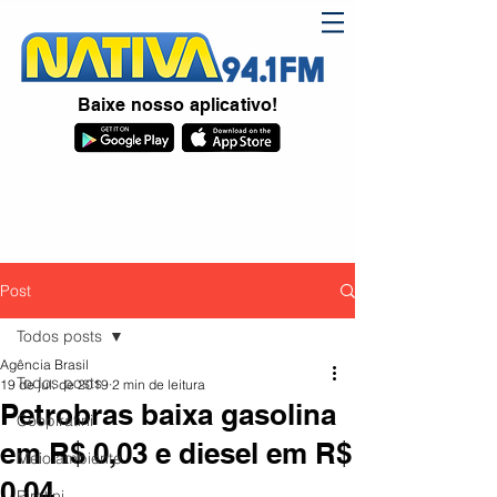
Baixe nosso aplicativo!
Post
Todos posts
Agência Brasil
Todos posts
19 de jul. de 2019
2 min de leitura
Petrobras baixa gasolina
Coopiratini
em R$ 0,03 e diesel em R$
Meio ambiente
0,04
Piratini