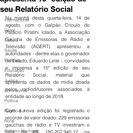
seu Relatório Social
Polícia
Na manhã desta quarta-feira, 14 de 
Internacional
agosto, com o Galpão Crioulo do 
Geral
Palácio Piratini lotado, a Associação 
Gaúcha de Emissoras de Rádio e 
Cultura
Televisão (AGERT) apresentou a 
Saúde
autoridades - dentre elas o governador 
Podcast
do Estado, Eduardo Leite -, convidados 
e imprensa a 15ª edição de seu 
Educação
Relatório Social, material que 
Justiça
apresenta os dados de mídia doada 
pelos radiodifusores associados à 
Coronavírus
entidade ao longo de 2018.
Política
Com a nova edição foi registrado o 
Região Sul
recorde de valor doado: 229 emissoras 
Rural
gaúchas de rádio e TV investiram o 
Pinheiro Machado
total de R$ 180.207.940,12 na 