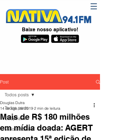
Baixe nosso aplicativo!
Post
Todos posts
Douglas Dutra
Todos posts
14 de ago. de 2019
2 min de leitura
Mais de R$ 180 milhões
Coopiratini
em mídia doada: AGERT
Meio ambiente
apresenta 15ª edição de
Piratini