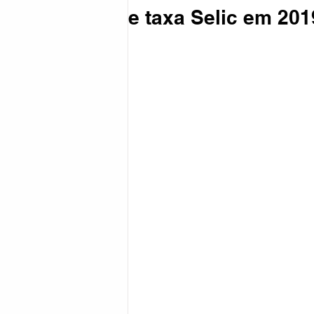
e taxa Selic em 201
Coronavírus
Política
Reg
Esportes