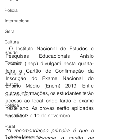
Polícia
Internacional
Geral
Cultura
 O Instituto Nacional de Estudos e 
Saúde
Pesquisas Educacionais Anísio 
Podcast
Teixeira (Inep) divulgará nesta quarta-
feira o Cartão de Confirmação da 
Educação
Inscrição do Exame Nacional do 
Justiça
Ensino Médio (Enem) 2019. Entre 
outras informações, os estudantes terão 
Coronavírus
acesso ao local onde farão o exame 
Política
neste ano. As provas serão aplicadas 
nos dias 3 e 10 de novembro. 
Região Sul
Rural
“A recomendação primeira é que o 
Pinheiro Machado
participante imprima o cartão de 