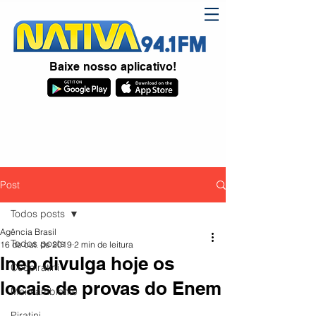
Baixe nosso aplicativo!
Post
Todos posts
Agência Brasil
Todos posts
16 de out. de 2019
2 min de leitura
Inep divulga hoje os
Coopiratini
locais de provas do Enem
Meio ambiente
Piratini