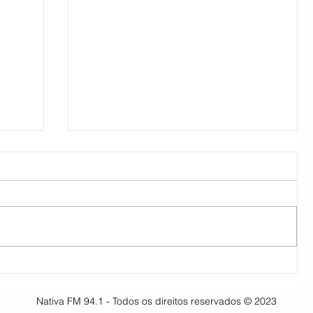
ra
Piratini tem troca na Secretaria
de Educação
Nativa FM 94.1 - Todos os direitos reservados © 2023