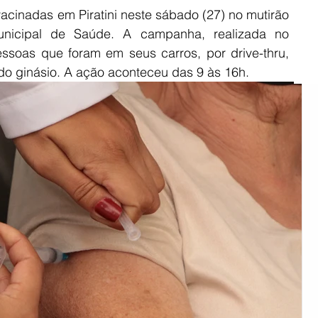
cinadas em Piratini neste sábado (27) no mutirão 
ião Sul
Rural
Pinheiro Machado
Municipal de Saúde. A campanha, realizada no 
ssoas que foram em seus carros, por drive-thru, 
 do ginásio. A ação aconteceu das 9 às 16h.