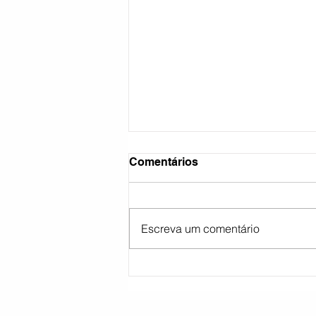
Comentários
Escreva um comentário
Sindicato Rural promove fei
de produtos artesanais