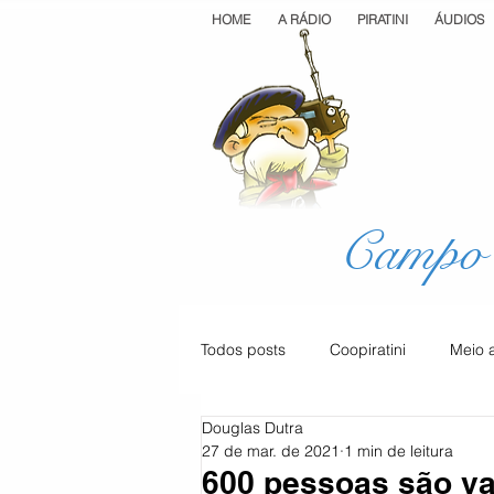
HOME
A RÁDIO
PIRATINI
ÁUDIOS
Campo 
Todos posts
Coopiratini
Meio 
Douglas Dutra
Geral
Cultura
Saúde
27 de mar. de 2021
1 min de leitura
600 pessoas são va