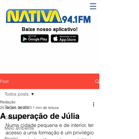
Baixe nosso aplicativo!
Post
Todos posts
Redação
Todos posts
20 de jan. de 2020
1 min de leitura
A superação de Júlia
Coopiratini
Numa cidade pequena e de interior, ter 
Meio ambiente
acesso a uma formação é um privilégio 
Piratini