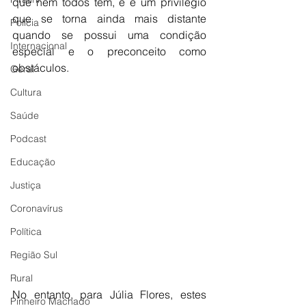
que nem todos têm, e é um privilégio 
que se torna ainda mais distante 
Polícia
quando se possui uma condição 
Internacional
especial e o preconceito como 
obstáculos.
Geral
Cultura
Saúde
Podcast
Educação
Justiça
Coronavírus
Política
Região Sul
Rural
No entanto, para Júlia Flores, estes 
Pinheiro Machado