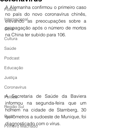
A Alemanha confirmou o primeiro caso 
Polícia
no país do novo coronavírus chinês, 
Internacional
elevando as preocupações sobre a 
propagação após o número de mortos 
Geral
na China ter subido para 106.
Cultura
Saúde
Podcast
Educação
Justiça
Coronavírus
A Secretaria de Saúde da Baviera 
Política
informou na segunda-feira que um 
Região Sul
homem na cidade de Starnberg, 30 
quilômetros a sudoeste de Munique, foi 
Rural
diagnosticado com o vírus.
Pinheiro Machado