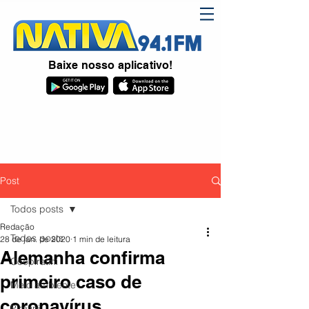
Baixe nosso aplicativo!
Post
Todos posts
Redação
Todos posts
28 de jan. de 2020
1 min de leitura
Alemanha confirma
Coopiratini
primeiro caso de
Meio ambiente
coronavírus
Piratini