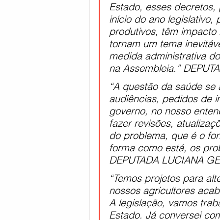
Estado, esses decretos,
início do ano legislativo
produtivos, têm impacto 
tornam um tema inevitáv
medida administrativa do 
na Assembleia.” DEPU
“A questão da saúde se 
audiências, pedidos de i
governo, no nosso entend
fazer revisões, atualizaç
do problema, que é o f
forma como está, os prob
DEPUTADA LUCIANA GE
“Temos projetos para alt
nossos agricultores aca
A legislação, vamos trab
Estado. Já conversei co