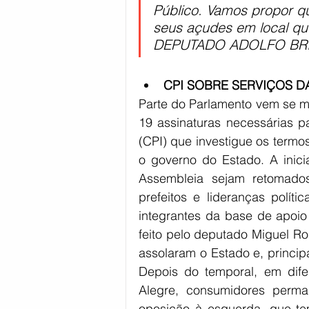
Público. Vamos propor q
seus açudes em local qu
DEPUTADO ADOLFO BRI
CPI SOBRE SERVIÇOS D
Parte do Parlamento vem se mo
19 assinaturas necessárias p
(CPI) que investigue os termo
o governo do Estado. A inici
Assembleia sejam retomados
prefeitos e lideranças polític
integrantes da base de apoio
feito pelo deputado Miguel Ro
assolaram o Estado e, principa
Depois do temporal, em difer
Alegre, consumidores perma
oposição à esquerda, que tem