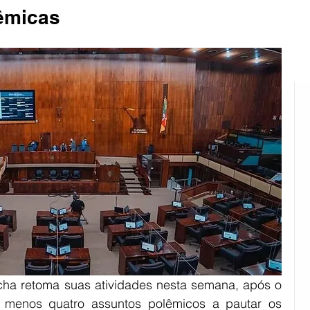
êmicas
ião Sul
Rural
Pinheiro Machado
cha retoma suas atividades nesta semana, após o 
 menos quatro assuntos polêmicos a pautar os 