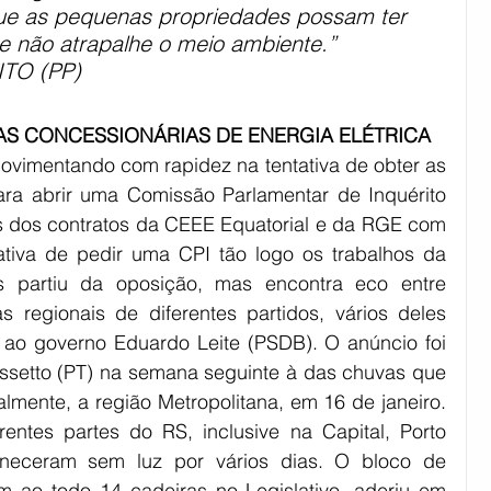
ue as pequenas propriedades possam ter 
e não atrapalhe o meio ambiente.” 
TO (PP)
AS CONCESSIONÁRIAS DE ENERGIA ELÉTRICA
vimentando com rapidez na tentativa de obter as 
ara abrir uma Comissão Parlamentar de Inquérito 
s dos contratos da CEEE Equatorial e da RGE com 
ativa de pedir uma CPI tão logo os trabalhos da 
 partiu da oposição, mas encontra eco entre 
as regionais de diferentes partidos, vários deles 
 ao governo Eduardo Leite (PSDB). O anúncio foi 
ssetto (PT) na semana seguinte à das chuvas que 
lmente, a região Metropolitana, em 16 de janeiro. 
entes partes do RS, inclusive na Capital, Porto 
neceram sem luz por vários dias. O bloco de 
 ao todo 14 cadeiras no Legislativo, aderiu em 