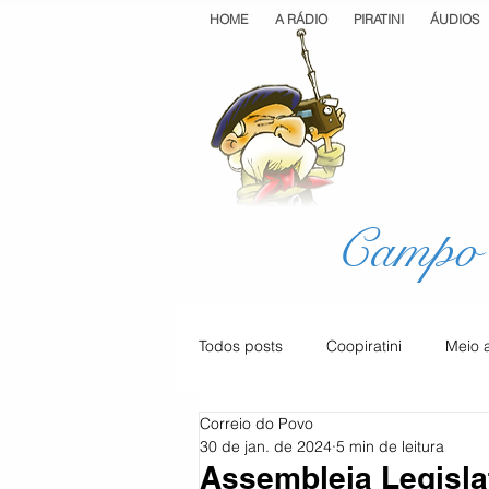
HOME
A RÁDIO
PIRATINI
ÁUDIOS
Campo 
Todos posts
Coopiratini
Meio 
Correio do Povo
Geral
Cultura
Saúde
30 de jan. de 2024
5 min de leitura
Assembleia Legisla