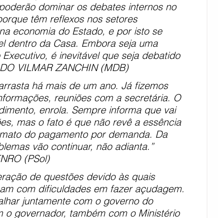
 poderão dominar os debates internos no 
, porque têm reflexos nos setores 
na economia do Estado, e por isto se 
el dentro da Casa. Embora seja uma 
Executivo, é inevitável que seja debatido 
TADO VILMAR ZANCHIN (MDB)
arrasta há mais de um ano. Já fizemos 
nformações, reuniões com a secretária. O 
imento, enrola. Sempre informa que vai 
ões, mas o fato é que não revê a essência 
ormato do pagamento por demanda. Da 
lemas vão continuar, não adianta.” 
NRO (PSol)
eração de questões devido às quais 
bam com dificuldades em fazer açudagem. 
alhar juntamente com o governo do 
m o governador, também com o Ministério 