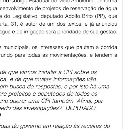
s no Código Estadual do Meio Ambiente, de forma 
esenvolvimento de projetos de reservação de água 
e do Legislativo, deputado Adolfo Brito (PP), que 
ta, 31, é autor de um dos textos, e já anunciou 
gua e da irrigação será prioridade de sua gestão.
municipais, os interesses que pautam a corrida 
e fundo para todas as movimentações, e tendem a 
de que vamos instalar a CPI sobre os 
rica, e de que muitas informações vão 
 em busca de respostas, e por isto há uma 
re prefeitos e deputados de todos os 
ria querer uma CPI também. Afinal, por 
 medo das investigações?” DEPUTADO 
)
idas do governo em relação às receitas do 