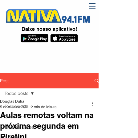
Baixe nosso aplicativo!
Post
Todos posts
Douglas Dutra
Todos posts
5 de mar. de 2021
2 min de leitura
Aulas remotas voltam na
Coopiratini
próxima segunda em
Meio ambiente
Piratini
Piratini