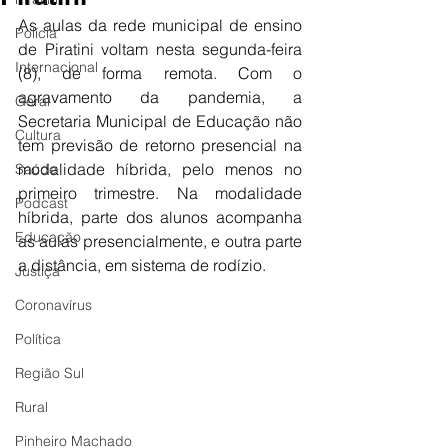
As aulas da rede municipal de ensino 
Polícia
de Piratini voltam nesta segunda-feira 
Internacional
(8), de forma remota. Com o 
agravamento da pandemia, a 
Geral
Secretaria Municipal de Educação não 
Cultura
tem previsão de retorno presencial na 
modalidade híbrida, pelo menos no 
Saúde
primeiro trimestre. Na modalidade 
Podcast
híbrida, parte dos alunos acompanha 
Educação
as aulas presencialmente, e outra parte 
a distância, em sistema de rodízio.
Justiça
Coronavírus
Política
Região Sul
Rural
Pinheiro Machado