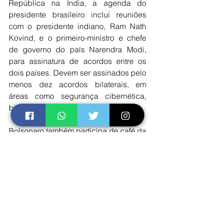
República na Índia, a agenda do 
presidente brasileiro inclui reuniões 
com o presidente indiano, Ram Nath 
Kovind, e o primeiro-ministro e chefe 
de governo do país Narendra Modi, 
para assinatura de acordos entre os 
dois países. Devem ser assinados pelo 
menos dez acordos bilaterais, em 
áreas como segurança cibernética, 
bioenergia e saúde.
Bolsonaro também participa de café da 
manhã com empresários indianos para 
apresentar oportunidades de negócios 
no Brasil, ⁯com foco em investimentos 
no setor de infraestrutura e visita a 
cidade de Agra, que abriga o famoso 
mausoléu Taj Mahal, um dos principais 
monumentos da Índia.