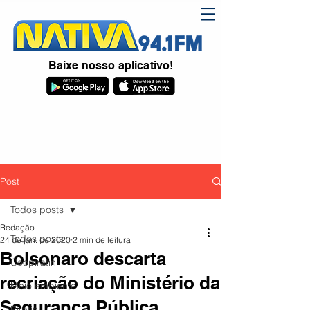
Baixe nosso aplicativo!
Post
Todos posts
Redação
Todos posts
24 de jan. de 2020
2 min de leitura
Bolsonaro descarta
Coopiratini
recriação do Ministério da
Meio ambiente
Segurança Pública
Piratini