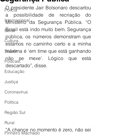
O presidente Jair Bolsonaro descartou 
Polícia
a possibilidade de recriação do 
Internacional
Ministério da Segurança Pública. “O 
Brasil está indo muito bem. Segurança 
Geral
pública, os números demonstram que 
Cultura
estamos no caminho certo e a minha 
máxima é 'em time que está ganhando 
Saúde
não se mexe'. Lógico que está 
Podcast
descartado”, disse.
Educação
Justiça
Coronavírus
Política
Região Sul
Rural
“A chance no momento é zero, não sei 
Pinheiro Machado