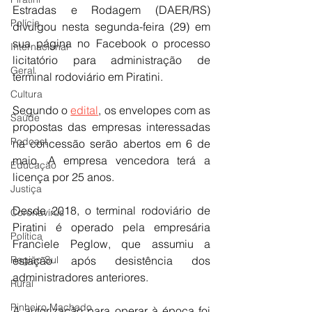
Estradas e Rodagem (DAER/RS) 
Polícia
divulgou nesta segunda-feira (29) em 
sua página no Facebook o processo 
Internacional
licitatório para administração de 
Geral
terminal rodoviário em Piratini.
Cultura
Segundo o 
edital
, os envelopes com as 
Saúde
propostas das empresas interessadas 
Podcast
na concessão serão abertos em 6 de 
maio. A empresa vencedora terá a 
Educação
licença por 25 anos.
Justiça
Desde 2018, o terminal rodoviário de 
Coronavírus
Piratini é operado pela empresária 
Política
Franciele Peglow, que assumiu a 
Região Sul
estação após desistência dos 
administradores anteriores.
Rural
Pinheiro Machado
A autorização para operar à época foi 