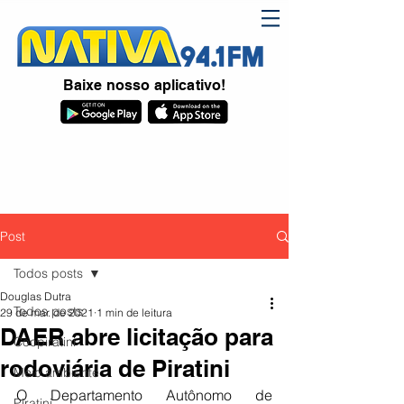
Baixe nosso aplicativo!
Post
Todos posts
Douglas Dutra
Todos posts
29 de mar. de 2021
1 min de leitura
DAER abre licitação para
Coopiratini
rodoviária de Piratini
Meio ambiente
O Departamento Autônomo de 
Piratini