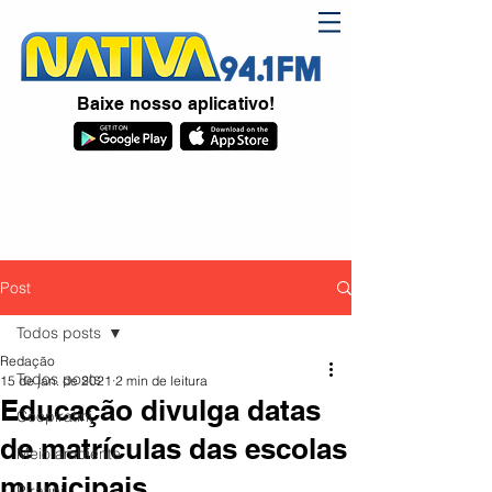
Baixe nosso aplicativo!
Post
Todos posts
Redação
Todos posts
15 de jan. de 2021
2 min de leitura
Educação divulga datas
Coopiratini
de matrículas das escolas
Meio ambiente
municipais
Piratini