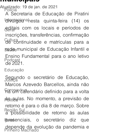
Atualizado:
19 de jan. de 2021
Polícia
A Secretaria de Educação de Piratini 
Internacional
divulgou nesta quinta-feira (14) os 
editais com os locais e períodos de 
Geral
inscrições, transferências, confirmação 
Cultura
de continuidade e matrículas para a 
rede municipal de Educação Infantil e 
Saúde
Ensino Fundamental para o ano letivo 
Podcast
de 2021.
Educação
Segundo o secretário de Educação, 
Justiça
Marcos Azevedo Barcellos, ainda não 
Coronavírus
há um calendário definido para a volta 
às aulas. No momento, a previsão de 
Política
retorno é para o dia 8 de março. Sobre 
Região Sul
a possibilidade de retorno às aulas 
presenciais, o secretário diz que 
Rural
depende da evolução da pandemia e 
Pinheiro Machado