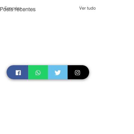
Esportes
Ver tudo
Posts recentes
Comentários