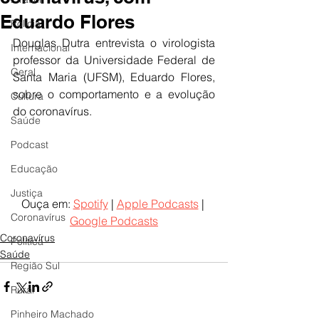
Eduardo Flores
Polícia
Douglas Dutra entrevista o virologista 
Internacional
professor da Universidade Federal de 
Geral
Santa Maria (UFSM), Eduardo Flores, 
sobre o comportamento e a evolução 
Cultura
do coronavírus.
Saúde
Podcast
Educação
Justiça
Ouça em: 
Spotify
 | 
Apple Podcasts
 | 
Coronavírus
Google Podcasts
Coronavírus
Política
Saúde
Região Sul
Rural
Pinheiro Machado