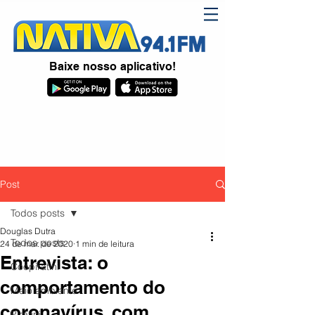
Baixe nosso aplicativo!
Post
Todos posts
Douglas Dutra
Todos posts
24 de mar. de 2020
1 min de leitura
Entrevista: o
Coopiratini
comportamento do
Meio ambiente
coronavírus, com
Piratini