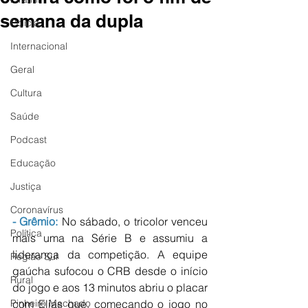
semana da dupla
Polícia
Internacional
Geral
Cultura
Saúde
Podcast
Educação
Justiça
Coronavírus
- Grêmio:
 No sábado, o tricolor venceu 
Política
mais uma na Série B e assumiu a 
liderança da competição. A equipe 
Região Sul
gaúcha sufocou o CRB desde o início 
Rural
do jogo e aos 13 minutos abriu o placar 
com Elias que, começando o jogo no 
Pinheiro Machado