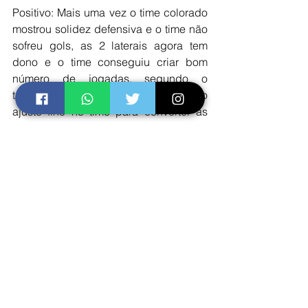
Positivo: Mais uma vez o time colorado 
mostrou solidez defensiva e o time não 
sofreu gols, as 2 laterais agora tem 
dono e o time conseguiu criar bom 
número de jogadas, segundo o 
treinador Mano Menezes agora falta o 
ajuste fino no time para converter as 
chances criadas em gols.
Negativo: Rodrigo Moledo sofreu lesão 
muscular no início do jogo e deve 
desfalcar o time por pelo menos 30 
dias.   
Ver tudo
Posts recentes