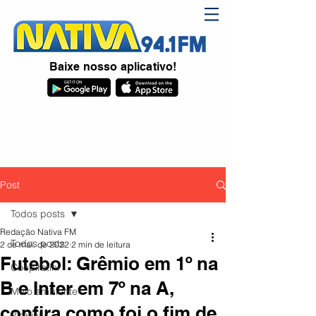
Baixe nosso aplicativo!
Post
Todos posts
Redação Nativa FM
Todos posts
2 de mai. de 2022
2 min de leitura
Futebol: Grêmio em 1º na
Coopiratini
B e Inter em 7º na A,
Meio ambiente
confira como foi o fim de
Piratini