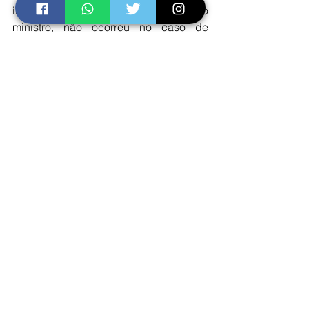
interesse público, o que, segundo o 
ministro, não ocorreu no caso de 
Ramagem.
A finalidade da revisão judicial é 
impedir atos incompatíveis com a 
ordem constitucional, inclusive no 
tocante Às nomeações para cargos 
públicos, que devem observância não 
somente ao princípio da legalidade, 
mas também aos princípios da 
impessoalidade, da moralidade e do 
interesse público", completou Moraes. 
Ver tudo
Posts recentes