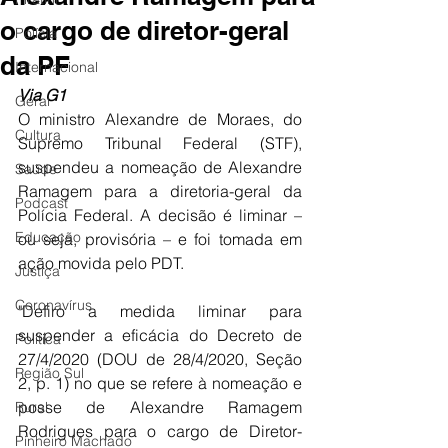
o cargo de diretor-geral
Polícia
da PF
Internacional
Via G1 
Geral
O ministro Alexandre de Moraes, do 
Cultura
Supremo Tribunal Federal (STF), 
suspendeu a nomeação de Alexandre 
Saúde
Ramagem para a diretoria-geral da 
Podcast
Polícia Federal. A decisão é liminar – 
Educação
ou seja, provisória – e foi tomada em 
ação movida pelo PDT.
Justiça
Coronavírus
"Defiro a medida liminar para 
suspender a eficácia do Decreto de 
Política
27/4/2020 (DOU de 28/4/2020, Seção 
Região Sul
2, p. 1) no que se refere à nomeação e 
posse de Alexandre Ramagem 
Rural
Rodrigues para o cargo de Diretor-
Pinheiro Machado