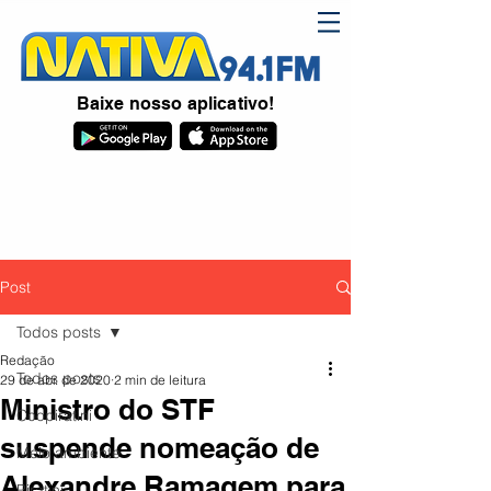
Baixe nosso aplicativo!
Post
Todos posts
Redação
Todos posts
29 de abr. de 2020
2 min de leitura
Ministro do STF
Coopiratini
suspende nomeação de
Meio ambiente
Alexandre Ramagem para
Piratini