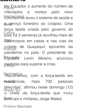
No Equador, o aumento do número de 
Polícia
infectados e mortos pelo novo 
Internacional
coronavírus levou o sistema de saúde e 
o serviço funerário ao colapso. Uma 
Geral
força tarefa criada pelo governo do 
Cultura
país há 3 semanas já recolheu mais de 
700 corpos em casas e nas ruas da 
Saúde
cidade de Guayaquil, epicentro da 
Podcast
pandemia no país. O presidente do 
Educação
Equador, Lenín Moreno, anunciou 
medidas para superar a crise.
Justiça
Coronavírus
"Recolhemos, com a força-tarefa em 
residências, mais 700 pessoas 
Política
falecidas", afirmou neste domingo (12) 
Região Sul
o chefe da força-tarefa que inclui 
Rural
policiais e militares, Jorge Wated.
Pinheiro Machado