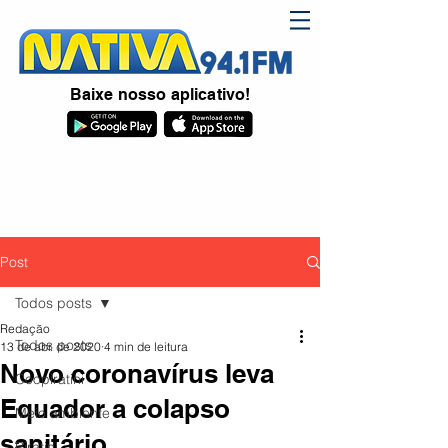
Baixe nosso aplicativo!
Post
Todos posts
Redação
Todos posts
13 de abr. de 2020
4 min de leitura
Novo coronavírus leva
Coopiratini
Equador a colapso
Meio ambiente
sanitário
Piratini