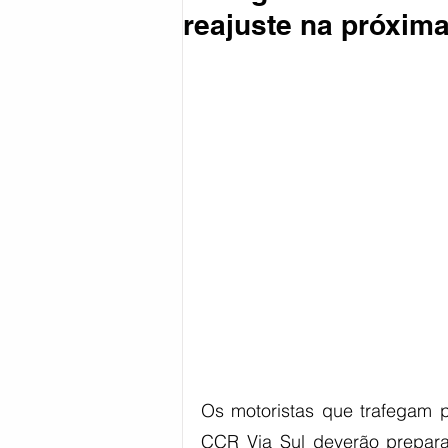
reajuste na próxima
Coronavírus
Política
Reg
Esportes
Os motoristas que trafegam p
CCR Via Sul deverão preparar