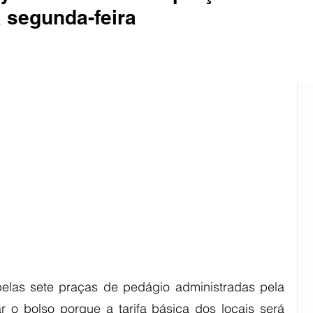
 segunda-feira
ião Sul
Rural
Pinheiro Machado
elas sete praças de pedágio administradas pela 
 o bolso porque a tarifa básica dos locais será 