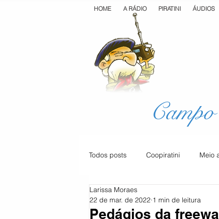
HOME
A RÁDIO
PIRATINI
ÁUDIOS
Campo 
Todos posts
Coopiratini
Meio 
Larissa Moraes
Geral
Cultura
Saúde
22 de mar. de 2022
1 min de leitura
Pedágios da freeway