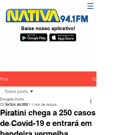
Baixe nosso aplicativo!
Post
Todos posts
Douglas Dutra
Todos posts
22 de fev. de 2021
1 min de leitura
Piratini chega a 250 casos
Coopiratini
de Covid-19 e entrará em
Meio ambiente
bandeira vermelha
Piratini