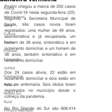
Piratini chegou a marca de 250 casos 
Polícia
de Covid-19 nesta segunda-feira (22). 
Internacional
Segundo a Secretaria Municipal de 
Saúde, três casos novos foram 
Geral
registrados: uma mulher de 49 anos, 
Cultura
assintomática e já recuperada, um 
homem de 26 anos, sintomático e em 
Saúde
isolamento domiciliar, e um homem de 
Podcast
38 anos, também sintomático e em 
Educação
isolamento domiciliar.
Justiça
Dos 24 casos ativos, 22 estão em 
Coronavírus
isolamento domiciliar e dois estão em 
leito de enfermaria. Seis óbitos foram 
Política
registrados no município desde o 
Região Sul
começo da pandemia.
Rural
No Rio Grande do Sul são 606.414 
Pinheiro Machado