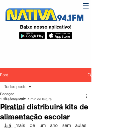
Baixe nosso aplicativo!
Post
Todos posts
Redação
Todos posts
1 de abr. de 2021
1 min de leitura
Piratini distribuirá kits de
Coopiratini
alimentação escolar
Meio ambiente
Há mais de um ano sem aulas 
Piratini