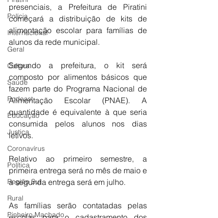
presenciais, a Prefeitura de Piratini 
Polícia
começará a distribuição de kits de 
alimentação escolar para famílias de 
Internacional
alunos da rede municipal.
Geral
Segundo a prefeitura, o kit será 
Cultura
composto por alimentos básicos que 
Saúde
fazem parte do Programa Nacional de 
Podcast
Alimentação Escolar (PNAE). A 
quantidade é equivalente à que seria 
Educação
consumida pelos alunos nos dias 
Justiça
letivos. 
Coronavírus
Relativo ao primeiro semestre, a 
Política
primeira entrega será no mês de maio e 
Região Sul
a segunda entrega será em julho.
Rural
As famílias serão contatadas pelas 
Pinheiro Machado
escolas para o cadastramento dos 