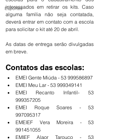
interessados em retirar os kits. Caso 
Esportes
alguma família não seja contatada, 
deverá entrar em contato com a escola 
para solicitar o kit até 20 de abril.
As datas de entrega serão divulgadas 
em breve.
Contatos das escolas:
EMEI Gente Miúda - 53 999586897
EMEI Meu Lar - 53 999349141
EMEI Recanto Infantil- 53 
999357205
EMEI Roque Soares - 53 
997095317
EMEIEF Vera Moreira - 53 
991451055
EMIEF Alaor Tarouco - 53 