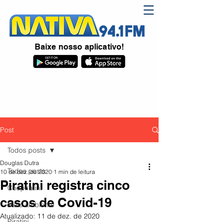
Baixe nosso aplicativo!
Post
Todos posts
Douglas Dutra
Todos posts
10 de dez. de 2020
1 min de leitura
Piratini registra cinco
Coopiratini
casos de Covid-19
Meio ambiente
Atualizado:
11 de dez. de 2020
Piratini