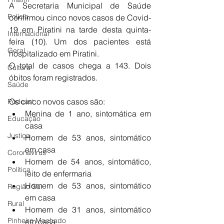
A Secretaria Municipal de Saúde 
Polícia
confirmou cinco novos casos de Covid-
19 em Piratini na tarde desta quinta-
Internacional
feira (10). Um dos pacientes está 
Geral
hospitalizado em Piratini.
O total de casos chega a 143. Dois 
Cultura
óbitos foram registrados.
Saúde
Os cinco novos casos são:
Podcast
Menina de 1 ano, sintomática em 
Educação
casa
Justiça
Homem de 53 anos, sintomático 
em casa
Coronavírus
Homem de 54 anos, sintomático, 
Política
leito de enfermaria
Homem de 53 anos, sintomático 
Região Sul
em casa
Rural
Homem de 31 anos, sintomático 
Pinheiro Machado
em casa