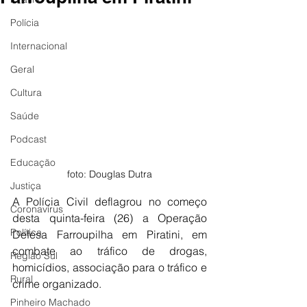
Polícia
Internacional
Geral
Cultura
Saúde
Podcast
Educação
foto: Douglas Dutra
Justiça
A Polícia Civil deflagrou no começo 
Coronavírus
desta quinta-feira (26) a Operação 
Política
Defesa Farroupilha em Piratini, em 
combate ao tráfico de drogas, 
Região Sul
homicídios, associação para o tráfico e 
Rural
crime organizado.
Pinheiro Machado