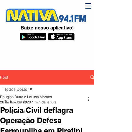
Baixe nosso aplicativo!
Post
Todos posts
Douglas Dutra e Larissa Moraes
Todos posts
26 de nov. de 2020
1 min de leitura
Polícia Civil deflagra
Coopiratini
Operação Defesa
Meio ambiente
Farroupilha em Piratini
Piratini