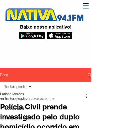
Baixe nosso aplicativo!
Post
Todos posts
Larissa Moraes
Todos posts
30 de mar. de 2023
2 min de leitura
Polícia Civil prende
Coopiratini
investigado pelo duplo
Meio ambiente
homicídio ocorrido em
Piratini