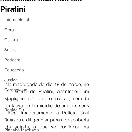
Piratini
Polícia
Internacional
Geral
Cultura
Saúde
Podcast
Educação
Justiça
Na madrugada do dia 18 de março, no 
Coronavírus
2º Distrito de Piratini, aconteceu um 
duplo homicídio de um casal, além da 
Política
tentativa de homicídio de um dos seus 
Região Sul
filhos. Imediatamente, a Polícia Civil 
passou a diligenciar para a descoberta 
Rural
da autoria, o que se confirmou na 
Pinheiro Machado