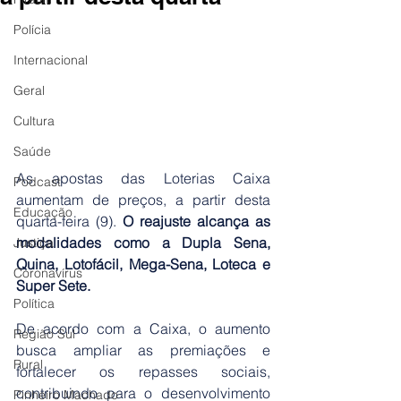
Polícia
Internacional
Geral
Cultura
Saúde
As apostas das Loterias Caixa 
Podcast
aumentam de preços, a partir desta 
Educação
quarta-feira (9).
 O reajuste alcança as 
modalidades como a Dupla Sena, 
Justiça
Quina, Lotofácil, Mega-Sena, Loteca e 
Coronavírus
Super Sete.
Política
De acordo com a Caixa, o aumento 
Região Sul
busca ampliar as premiações e 
Rural
fortalecer os repasses sociais, 
contribuindo para o desenvolvimento 
Pinheiro Machado