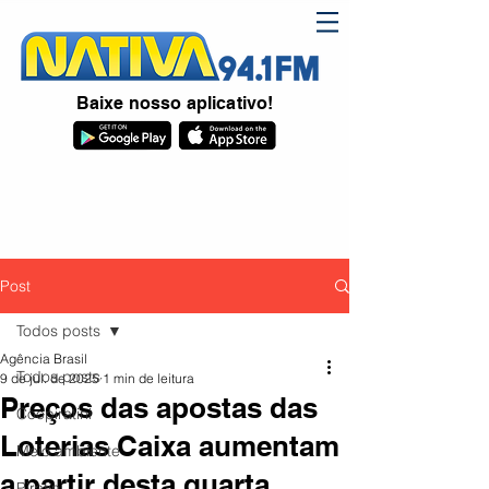
Baixe nosso aplicativo!
Post
Todos posts
Agência Brasil
Todos posts
9 de jul. de 2025
1 min de leitura
Preços das apostas das
Coopiratini
Loterias Caixa aumentam
Meio ambiente
a partir desta quarta
Piratini