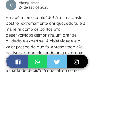
chenyi smart
24 de set. de 2025
Parabéns pelo conteúdo! A leitura deste 
post foi extremamente enriquecedora, e a 
maneira como os pontos s?o 
desenvolvidos demonstra um grande 
cuidado e expertise. A objetividade e o 
valor prático do que foi apresentado s?o 
notáveis, proporcionando uma excelente 
base para quem busca se aprofundar. Em 
situa??es onde a informa??o é vasta e a 
tomada de decis?o é crucial, como no 
universo de **apostas esportivas**, a 
busca por plataformas que agreguem 
valor e facilitem o processo é constante. 
Tenho encontrado…
Mostrar mais
Curtir
Responder
chenyi smart