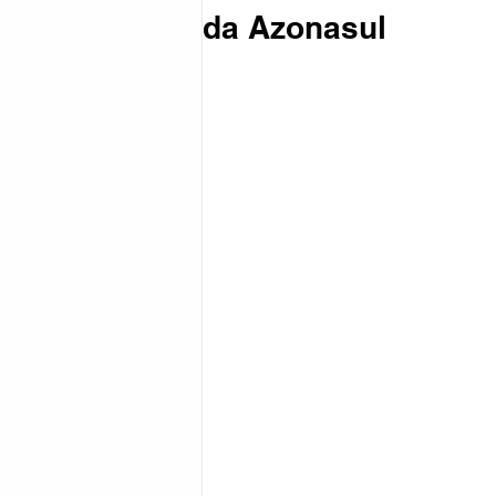
da Azonasul
Coronavírus
Política
Reg
Esportes