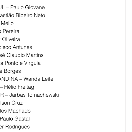
 – Paulo Giovane
tião Ribeiro Neto
Mello
 Pereira
Oliveira
isco Antunes
é Claudio Martins
 Ponto e Vírgula
e Borges
NDINA – Wanda Leite
Hélio Freitag
 – Jarbas Tomachewski
lson Cruz
los Machado
aulo Gastal
r Rodrigues