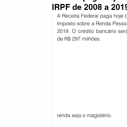
IRPF de 2008 a 201
Coronavírus
Política
Reg
A Receita Federal paga hoje (1
Imposto sobre a Renda Pessoa 
2019. O crédito bancário será
Esportes
de R$ 297 milhões.
renda seja o magistério.