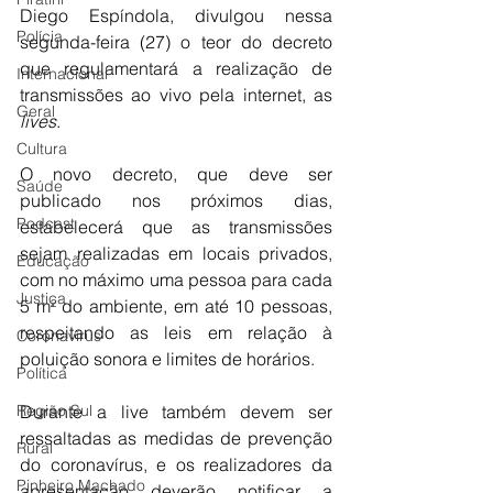
Diego Espíndola, divulgou nessa 
Polícia
segunda-feira (27) o teor do decreto 
que regulamentará a realização de 
Internacional
transmissões ao vivo pela internet, as 
Geral
lives
.
Cultura
O novo decreto, que deve ser 
Saúde
publicado nos próximos dias, 
Podcast
estabelecerá que as transmissões 
sejam realizadas em locais privados, 
Educação
com no máximo uma pessoa para cada 
Justiça
5 m² do ambiente, em até 10 pessoas, 
respeitando as leis em relação à 
Coronavírus
poluição sonora e limites de horários.
Política
Região Sul
Durante a live também devem ser 
ressaltadas as medidas de prevenção 
Rural
do coronavírus, e os realizadores da 
Pinheiro Machado
apresentação deverão notificar a 