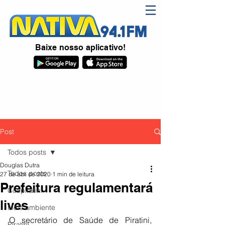
Baixe nosso aplicativo!
Post
Todos posts
Douglas Dutra
Todos posts
27 de abr. de 2020
1 min de leitura
Prefeitura regulamentará
Coopiratini
lives
Meio ambiente
O secretário de Saúde de Piratini, 
Piratini