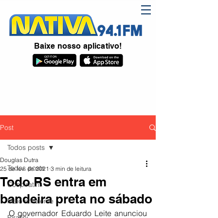
Baixe nosso aplicativo!
Post
Todos posts
Douglas Dutra
Todos posts
25 de fev. de 2021
3 min de leitura
Todo RS entra em
Coopiratini
bandeira preta no sábado
Meio ambiente
O governador Eduardo Leite anunciou 
Piratini