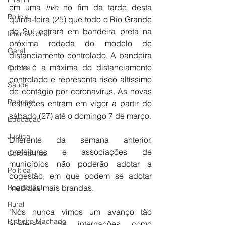
em uma 
live
 no fim da tarde desta 
Polícia
quinta-feira (25) que todo o Rio Grande 
do Sul entrará em bandeira preta na 
Internacional
próxima rodada do modelo de 
Geral
distanciamento controlado. A bandeira 
preta é a máxima do distanciamento 
Cultura
controlado e representa risco altíssimo 
Saúde
de contágio por coronavírus. As novas 
Podcast
restrições entram em vigor a partir do 
sábado (27) até o domingo 7 de março.
Educação
Justiça
Diferente da semana anterior, 
prefeituras e associações de 
Coronavírus
municípios não poderão adotar a 
Política
cogestão, em que podem se adotar 
Região Sul
medidas mais brandas.
Rural
"Nós nunca vimos um avanço tão 
Pinheiro Machado
acelerado de internações como 