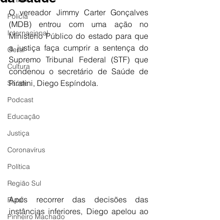
O vereador Jimmy Carter Gonçalves 
Polícia
(MDB) entrou com uma ação no 
Internacional
Ministério Público do estado para que 
a justiça faça cumprir a sentença do 
Geral
Supremo Tribunal Federal (STF) que 
Cultura
condenou o secretário de Saúde de 
Piratini, Diego Espíndola.
Saúde
Podcast
Educação
Justiça
Coronavírus
Política
Região Sul
Após recorrer das decisões das 
Rural
instâncias inferiores, Diego apelou ao 
Pinheiro Machado