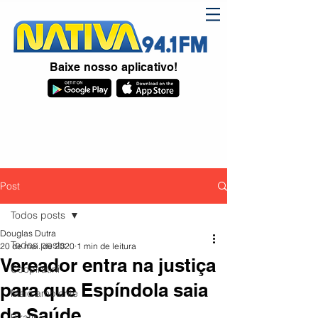
Baixe nosso aplicativo!
Post
Todos posts
Douglas Dutra
Todos posts
20 de mai. de 2020
1 min de leitura
Vereador entra na justiça
Coopiratini
para que Espíndola saia
Meio ambiente
da Saúde
Piratini