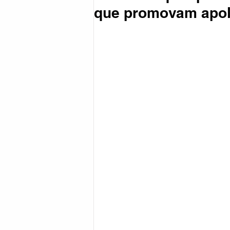
que promovam apol
Coronavírus
Política
Reg
Esportes