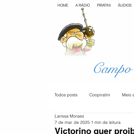
HOME
A RÁDIO
PIRATINI
ÁUDIOS
Campo 
Todos posts
Coopiratini
Meio 
Larissa Moraes
Geral
Cultura
Saúde
7 de mar. de 2025
1 min de leitura
Victorino quer proi