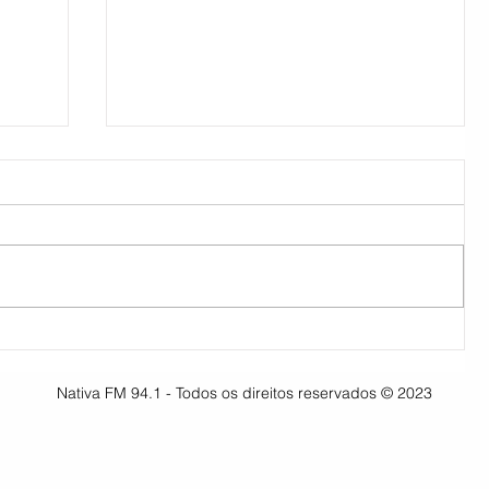
30ª Comparsa movimenta
os
Pinheiro Machado, confira as
Nativa FM 94.1 - Todos os direitos reservados © 2023
músicas vencedoras