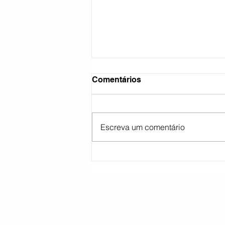
Comentários
Escreva um comentário
Cartório Eleitoral de Piratini
convoca mesários voluntári
para vagas remanescentes,
confira locais