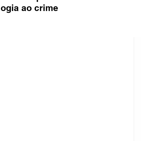
ogia ao crime
ião Sul
Rural
Pinheiro Machado