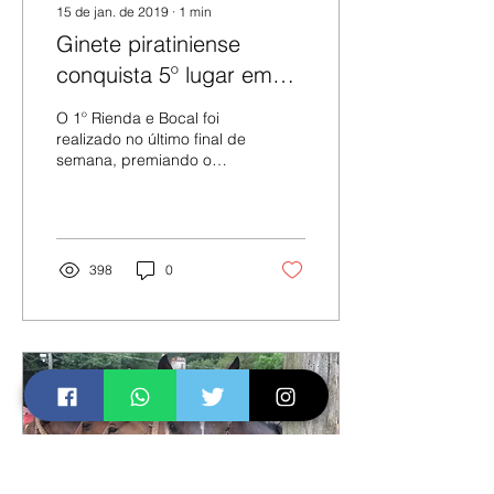
15 de jan. de 2019
∙
1
min
Ginete piratiniense
conquista 5º lugar em
Herval
O 1º Rienda e Bocal foi
realizado no último final de
semana, premiando o
primeiro colocado com
um carro 0 km. Ginetes de
todo o estado...
398
0