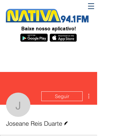
Baixe nosso aplicativo!
Mais ações
Seguir
Joseane Reis Duarte
Escritor
Joseane Reis Duarte