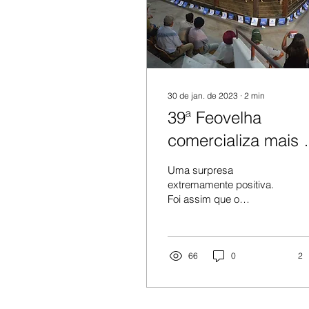
30 de jan. de 2023
∙
2
min
39ª Feovelha
comercializa mais 
2.000 ovinos.
Uma surpresa
extremamente positiva.
Foi assim que o
presidente do Sindicato
Rural de Pinheiro
Machado avaliou os
números de...
66
0
2