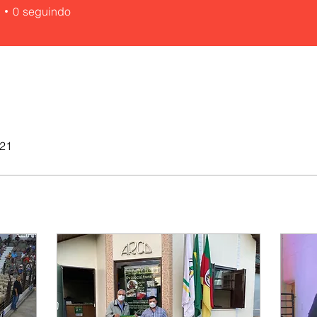
0
seguindo
021