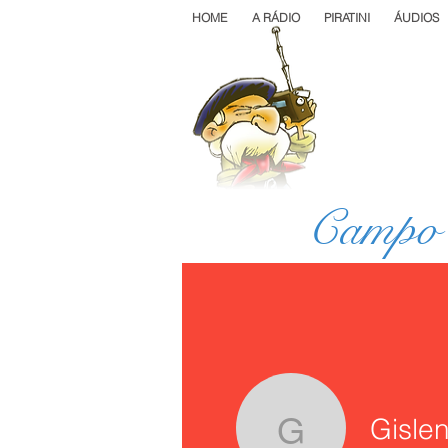
HOME
A RÁDIO
PIRATINI
ÁUDIOS
Campo 
Gisle
Gislene F