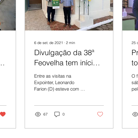
6 de set. de 2021
∙
2
min
25 
Divulgação da 38ª
Pr
de
Feovelha tem início
t
na Expointer
P
Entre as visitas na
O f
Expointer, Leonardo
sá
Farion (D) esteve com o
pel
presidente da Associação
me
Brasileira de Criadores de
Exe
Ovinos (Arco),...
Ma
67
0
de