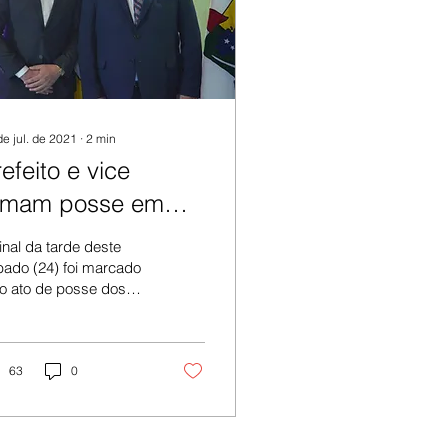
de jul. de 2021
∙
2
min
efeito e vice
omam posse em
inheiro Machado
inal da tarde deste
bado (24) foi marcado
o ato de posse dos
mbros do Poder
cutivo de Pinheiro
chado. Nas
pendências do...
63
0